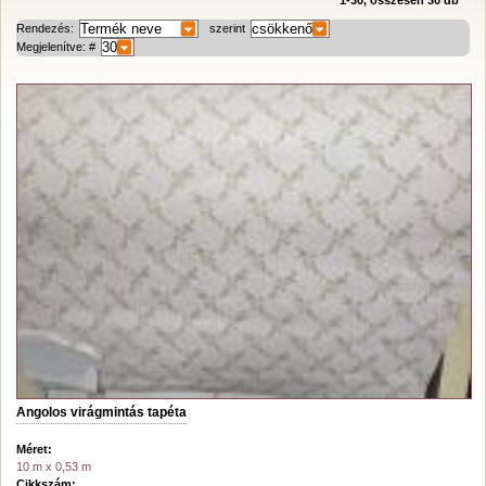
1-30, összesen 30 db
Rendezés:
szerint
Megjelenítve: #
Angolos virágmintás tapéta
Méret:
10 m x 0,53 m
Cikkszám: