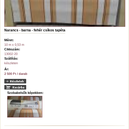
Narancs - barna - fehér csíkos tapéta
Méret:
10 m x 0,53 m
Cikkszám:
13002-20
Szállítás:
készleten
Ár:
2 500 Ft / darab
Szobabelsők képekben: