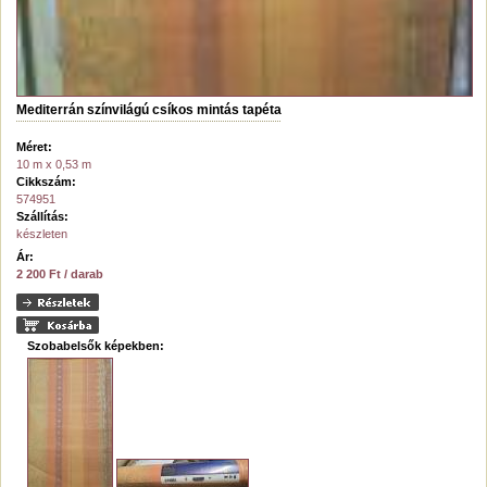
Mediterrán színvilágú csíkos mintás tapéta
Méret:
10 m x 0,53 m
Cikkszám:
574951
Szállítás:
készleten
Ár:
2 200 Ft / darab
Szobabelsők képekben: