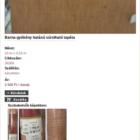
Barna gyékény hatású súrolható tapéta
Méret:
10 m x 0,53 m
Cikkszám:
36369
Szállítás:
készleten
Ár:
2 500 Ft / darab
Szobabelsők képekben: