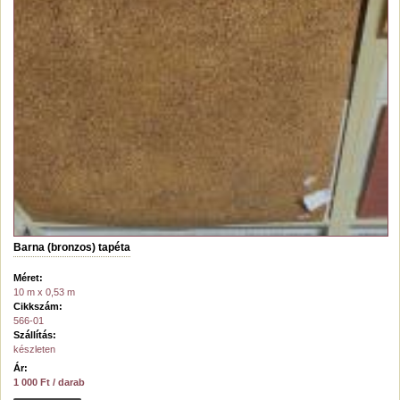
Barna (bronzos) tapéta
Méret:
10 m x 0,53 m
Cikkszám:
566-01
Szállítás:
készleten
Ár:
1 000 Ft / darab