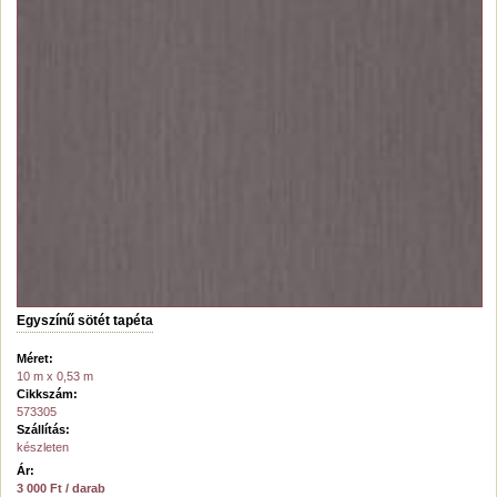
Egyszínű sötét tapéta
Méret:
10 m x 0,53 m
Cikkszám:
573305
Szállítás:
készleten
Ár:
3 000 Ft / darab