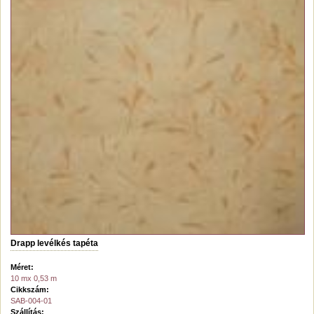
Drapp levélkés tapéta
Méret:
10 mx 0,53 m
Cikkszám:
SAB-004-01
Szállítás: