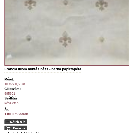
Francia liliom mintás bézs - barna papírtapéta
Méret:
10 m x 0,53 m
Cikkszám:
595301
Szállítás:
készleten
Ár:
1 800 Ft / darab