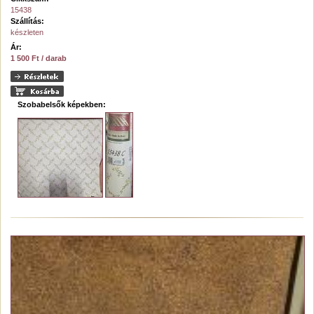
15438
Szállítás:
készleten
Ár:
1 500 Ft / darab
Szobabelsők képekben: