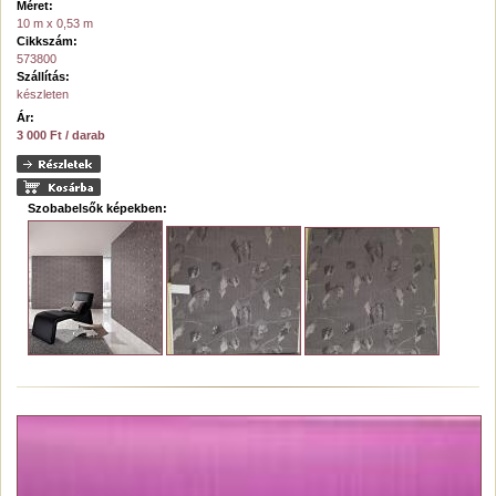
Méret:
10 m x 0,53 m
Cikkszám:
573800
Szállítás:
készleten
Ár:
3 000 Ft / darab
Szobabelsők képekben: