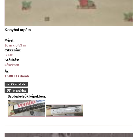
Konyhai tapéta
Méret:
10 m x 0,53 m
Cikkszám:
58601
Szállítás:
készleten
Ár:
1 500 Ft / darab
Szobabelsők képekben: