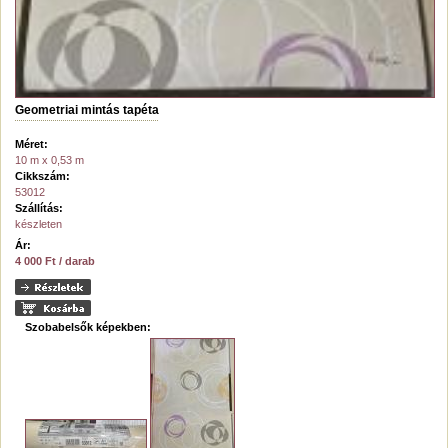
Geometriai mintás tapéta
Méret:
10 m x 0,53 m
Cikkszám:
53012
Szállítás:
készleten
Ár:
4 000 Ft / darab
Szobabelsők képekben: