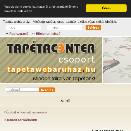
Weboldalunk cookie-kat használ a felhasználói élmény
Értem
növelése érdekében
Tapéta
webáruház - Minőségi tapéta, luxus
tapéták
széles választékát kínáljuk.
Regisztráció
Elfelejtett jelszó
MENÜ
Főoldal
Kiemelt termékeink
Kiemelt termékeink