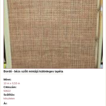
Bordó - bézs szőtt mintájú különleges tapéta
Méret:
10 m x 0,53 m
Cikkszám:
50622
Szállítás:
készleten
Ár: