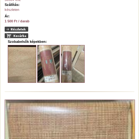
Szállítás:
készleten
Ár:
1 500 Ft / darab
Szobabelsők képekben: