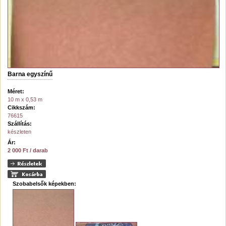
Barna egyszínű
Méret:
10 m x 0,53 m
Cikkszám:
76615
Szállítás:
készleten
Ár:
2 000 Ft / darab
Szobabelsők képekben: