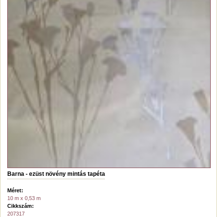
Barna - ezüst növény mintás tapéta
Méret:
10 m x 0,53 m
Cikkszám:
207317