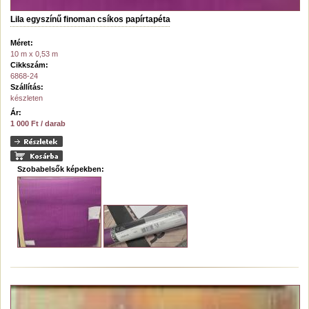
Lila egyszínű finoman csíkos papírtapéta
Méret:
10 m x 0,53 m
Cikkszám:
6868-24
Szállítás:
készleten
Ár:
1 000 Ft / darab
Szobabelsők képekben: