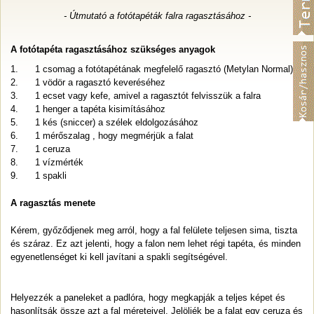
- Útmutató a fotótapéták falra ragasztásához -
A fotótapéta ragasztásához szükséges anyagok
1. 1 csomag a fotótapétának megfelelő ragasztó (Metylan Normal)
2. 1 vödör a ragasztó keveréséhez
3. 1 ecset vagy kefe, amivel a ragasztót felvisszük a falra
4. 1 henger a tapéta kisimításához
5. 1 kés (sniccer) a szélek eldolgozásához
6. 1 mérőszalag , hogy megmérjük a falat
7. 1 ceruza
8. 1 vízmérték
9. 1 spakli
A ragasztás menete
Kérem, győződjenek meg arról, hogy a fal felülete teljesen sima, tiszta
és száraz. Ez azt jelenti, hogy a falon nem lehet régi tapéta, és minden
egyenetlenséget ki kell javítani a spakli segítségével.
Helyezzék a paneleket a padlóra, hogy megkapják a teljes képet és
hasonlítsák össze azt a fal méreteivel. Jelöljék be a falat egy ceruza és