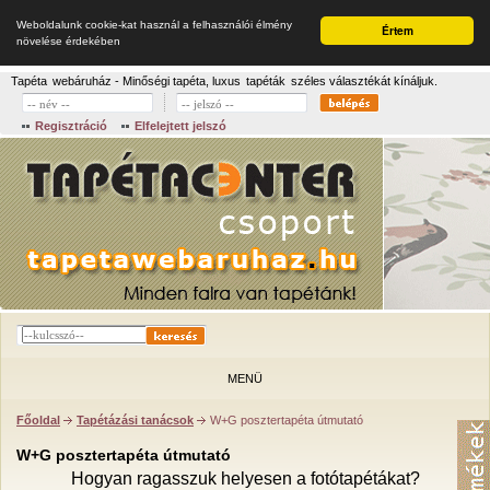
Weboldalunk cookie-kat használ a felhasználói élmény
Értem
növelése érdekében
Tapéta
webáruház - Minőségi tapéta, luxus
tapéták
széles választékát kínáljuk.
Regisztráció
Elfelejtett jelszó
MENÜ
Főoldal
Tapétázási tanácsok
W+G posztertapéta útmutató
W+G posztertapéta útmutató
Hogyan ragasszuk helyesen a fotótapétákat?