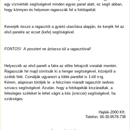
egy vízmérték segítségével minden egyes panel alatt, ez segít abban,
hogy könnyen és helyesen ragasszák fel a fotótapétát.
Keverjék össze a ragasztót a gyártó utasítása alapján, és kenjék fel az
első panelre az ecset (kefe) segítségével.
FONTOS! A posztert ne áztassa túl a ragasztóval!
Helyezzék az első panelt a falra az előre felrajzolt vonalak mentén.
Ragasszák fel majd simítsák ki a henger segítségével, középről a
szélek felé. Csinálják ugyanezt a többi panellel is 1-től n-ig.
Kérem, alaposan töröljék le a felszínen maradt ragasztót nedves
szivacs segítségével. Azután, hogy a fotótapéták kiszáradtak, a
felesleges széleket le lehet vágni a kés (sniccer) segítségével, ha
szükséges.
Hajlék-2000 Kft.
Telefon: 06-30-9578-738