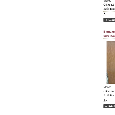
Méret:
Cikkszá
Szállítás:
Ár:
Barna g
súrolhat
Méret:
Cikkszá
Szállítás:
Ár: