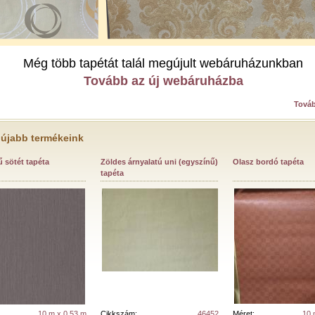
Még több tapétát talál megújult webáruházunkban
Tovább az új webáruházba
Továb
újabb termékeink
 sötét tapéta
Zöldes árnyalatú uni (egyszínű)
Olasz bordó tapéta
tapéta
10 m x 0,53 m
Cikkszám:
46452
Méret:
10 