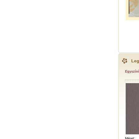
Leg
Egyszínű
Méret: