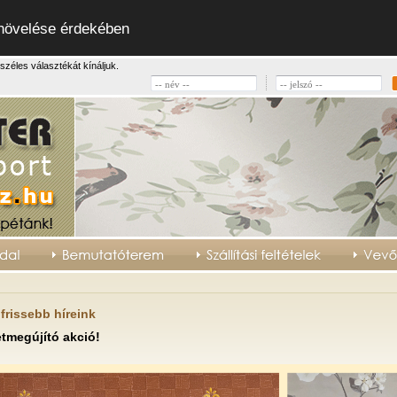
 növelése érdekében
széles választékát kínáljuk.
frissebb híreink
tmegújító akció!