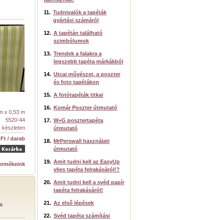
11.
Tudnivalók a tapéták
gyártási számáról
12.
A tapétán található
szimbólumok
13.
Trendek a falakra a
legszebb tapéta márkákból
14.
Utcai művészet, a poszter
és foto tapétákon
15.
A fotótapéták titkai
16.
Komár Poszter útmutató
m x 0,53 m
5520-44
17.
W+G posztertapéta
készleten
útmutató
 Ft / darab
18.
MrPerswall használati
útmutató
19.
Amit tudni kell az EasyUp
termékeink
vlies tapéta felrakásáról!?
20.
Amit tudni kell a svéd papír
tapéta felrakásáról!
21.
Az első lépések
a
22.
Svéd tapéta számítási