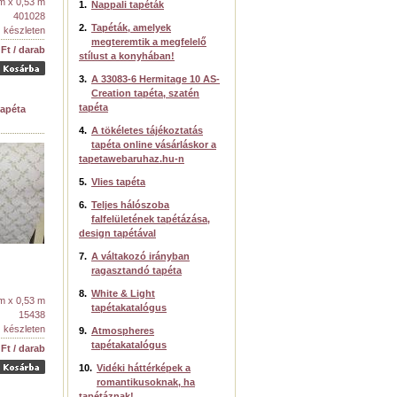
m x 0,53 m
1.
Nappali tapéták
401028
2.
Tapéták, amelyek
készleten
megteremtik a megfelelő
 Ft / darab
stílust a konyhában!
3.
A 33083-6 Hermitage 10 AS-
Creation tapéta, szatén
tapéta
tapéta
4.
A tökéletes tájékoztatás
tapéta online vásárláskor a
tapetawebaruhaz.hu-n
5.
Vlies tapéta
6.
Teljes hálószoba
falfelületének tapétázása,
design tapétával
7.
A váltakozó irányban
ragasztandó tapéta
8.
White & Light
m x 0,53 m
tapétakatalógus
15438
készleten
9.
Atmospheres
tapétakatalógus
 Ft / darab
10.
Vidéki háttérképek a
romantikusoknak, ha
tapétáznak!