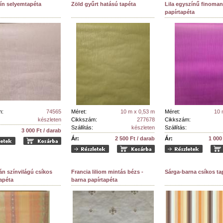
ín selyemtapéta
Zöld gyűrt hatású tapéta
Lila egyszínű finoman
papírtapéta
m:
74565
Méret:
10 m x 0,53 m
Méret:
10 
készleten
Cikkszám:
277678
Cikkszám:
Szállítás:
készleten
Szállítás:
3 000 Ft / darab
Ár:
2 500 Ft / darab
Ár:
1 000
án színvilágú csíkos
Francia liliom mintás bézs -
Sárga-barna csíkos ta
apéta
barna papírtapéta