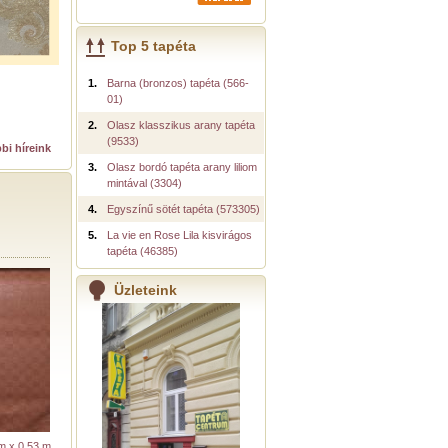
Top 5 tapéta
1.
Barna (bronzos) tapéta (566-
01)
2.
Olasz klasszikus arany tapéta
(9533)
bi híreink
3.
Olasz bordó tapéta arany liliom
mintával (3304)
4.
Egyszínű sötét tapéta (573305)
5.
La vie en Rose Lila kisvirágos
tapéta (46385)
Üzleteink
m x 0,53 m