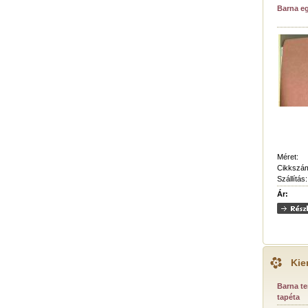
Barna e
Méret:
Cikkszá
Szállítás:
Ár:
Kie
Barna t
tapéta