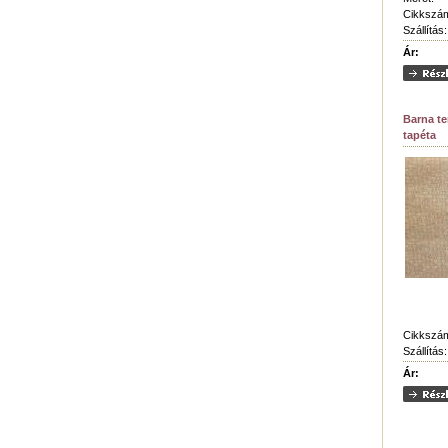
Cikkszá
Szállítás:
Ár:
Barna t
tapéta
Cikkszá
Szállítás:
Ár: