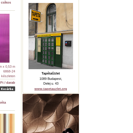
 csíkos
m x 0,53 m
6868-24
TapétaÜzlet
készleten
1089 Budapest,
 Ft / darab
Delej u. 43
www.tapetauzlet.org
péta