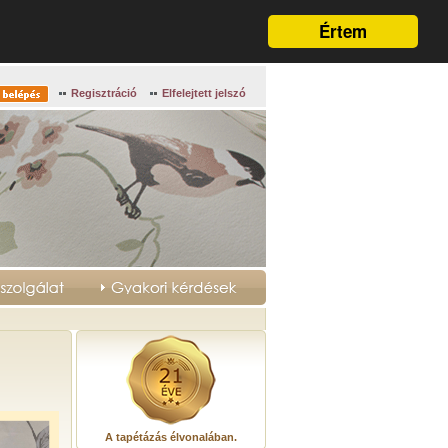
Értem
Regisztráció
Elfelejtett jelszó
A tapétázás élvonalában.