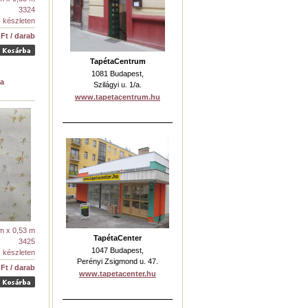
3324
készleten
 Ft / darab
TapétaCentrum
1081 Budapest,
ta
Szilágyi u. 1/a.
www.tapetacentrum.hu
m x 0,53 m
TapétaCenter
3425
1047 Budapest,
készleten
Perényi Zsigmond u. 47.
 Ft / darab
www.tapetacenter.hu