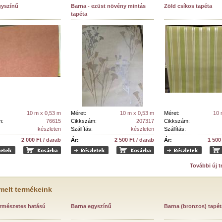
gyszínű
Barna - ezüst növény mintás
Zöld csíkos tapéta
tapéta
10 m x 0,53 m
Méret:
10 m x 0,53 m
Méret:
10 
m:
76615
Cikkszám:
207317
Cikkszám:
készleten
Szállítás:
készleten
Szállítás:
2 000 Ft / darab
Ár:
2 500 Ft / darab
Ár:
1 500
További új 
melt termékeink
ermészetes hatású
Barna egyszínű
Barna (bronzos) tapét