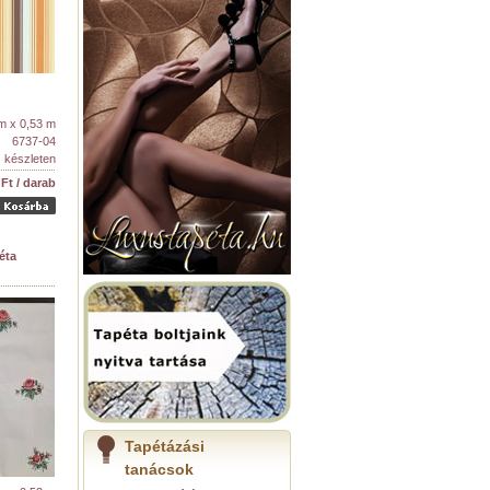
m x 0,53 m
6737-04
készleten
 Ft / darab
éta
Tapétázási
tanácsok