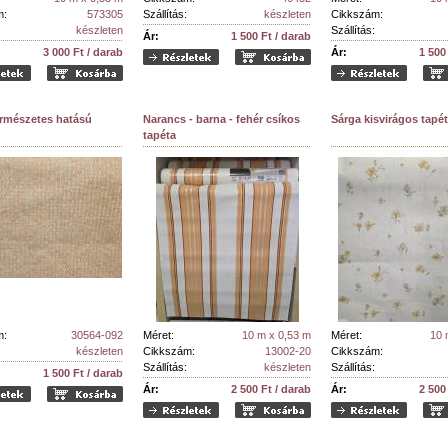
m:
573305
Szállítás:
készleten
Cikkszám:
készleten
Szállítás:
Ár:
1 500 Ft / darab
3 000 Ft / darab
Ár:
1 500
ermészetes hatású
Narancs - barna - fehér csíkos
Sárga kisvirágos tapé
tapéta
m:
30564-092
Méret:
10 m x 0,53 m
Méret:
10 
készleten
Cikkszám:
13002-20
Cikkszám:
Szállítás:
készleten
Szállítás:
1 500 Ft / darab
Ár:
2 500 Ft / darab
Ár:
2 500