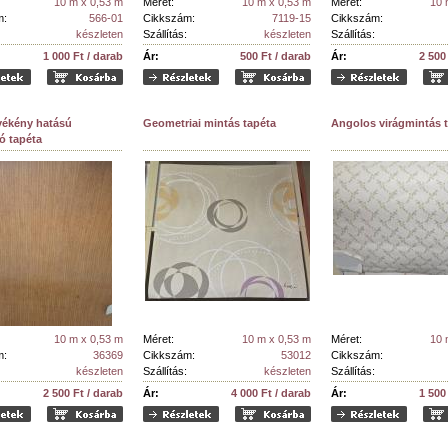
10 m x 0,53 m
Méret:
10 m x 0,53 m
Méret:
10 
m:
566-01
Cikkszám:
7119-15
Cikkszám:
készleten
Szállítás:
készleten
Szállítás:
1 000 Ft / darab
Ár:
500 Ft / darab
Ár:
2 500
yékény hatású
Geometriai mintás tapéta
Angolos virágmintás 
ó tapéta
10 m x 0,53 m
Méret:
10 m x 0,53 m
Méret:
10 
m:
36369
Cikkszám:
53012
Cikkszám:
készleten
Szállítás:
készleten
Szállítás:
2 500 Ft / darab
Ár:
4 000 Ft / darab
Ár:
1 500