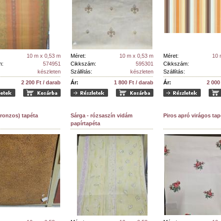
10 m x 0,53 m
Méret:
10 m x 0,53 m
Méret:
10 
m:
574951
Cikkszám:
595301
Cikkszám:
készleten
Szállítás:
készleten
Szállítás:
2 200 Ft / darab
Ár:
1 800 Ft / darab
Ár:
2 000
ronzos) tapéta
Sárga - rózsaszín vidám
Piros apró virágos tap
papírtapéta