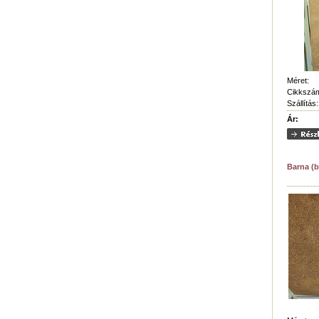
Méret:
Cikkszá
Szállítás:
Ár:
Barna (b