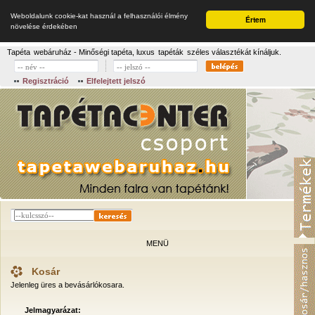
Weboldalunk cookie-kat használ a felhasználói élmény
Értem
növelése érdekében
Tapéta
webáruház - Minőségi tapéta, luxus
tapéták
széles választékát kínáljuk.
Regisztráció
Elfelejtett jelszó
MENÜ
Kosár
Jelenleg üres a bevásárlókosara.
Jelmagyarázat: