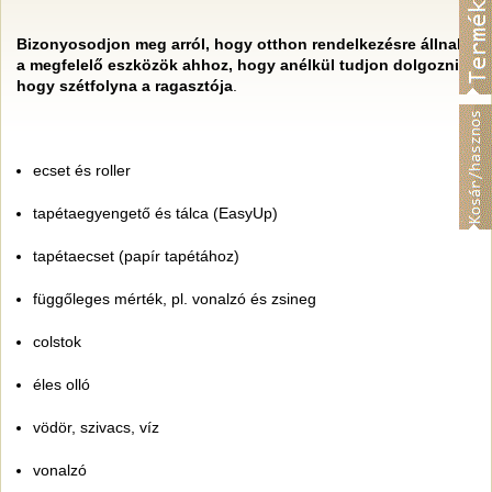
Bizonyosodjon meg arról, hogy otthon rendelkezésre állnak
a megfelelő eszközök ahhoz, hogy anélkül tudjon dolgozni,
hogy szétfolyna a ragasztója
.
ecset és roller
tapétaegyengető és tálca (EasyUp)
tapétaecset (papír tapétához)
függőleges mérték, pl. vonalzó és zsineg
colstok
éles olló
vödör, szivacs, víz
vonalzó