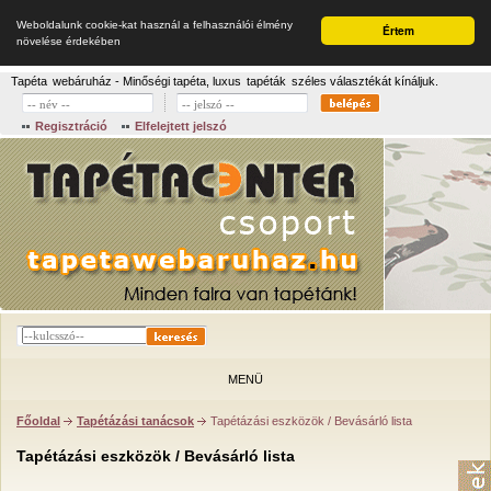
Weboldalunk cookie-kat használ a felhasználói élmény
Értem
növelése érdekében
Tapéta
webáruház - Minőségi tapéta, luxus
tapéták
széles választékát kínáljuk.
Regisztráció
Elfelejtett jelszó
MENÜ
Főoldal
Tapétázási tanácsok
Tapétázási eszközök / Bevásárló lista
Tapétázási eszközök / Bevásárló lista