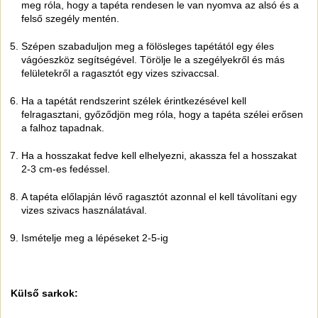
meg róla, hogy a tapéta rendesen le van nyomva az alsó és a
felső szegély mentén.
Szépen szabaduljon meg a fölösleges tapétától egy éles
vágóeszköz segítségével. Törölje le a szegélyekről és más
felületekről a ragasztót egy vizes szivaccsal.
Ha a tapétát rendszerint szélek érintkezésével kell
felragasztani, győződjön meg róla, hogy a tapéta szélei erősen
a falhoz tapadnak.
Ha a hosszakat fedve kell elhelyezni, akassza fel a hosszakat
2-3 cm-es fedéssel.
A tapéta előlapján lévő ragasztót azonnal el kell távolítani egy
vizes szivacs használatával.
Ismételje meg a lépéseket 2-5-ig
Külső sarkok: