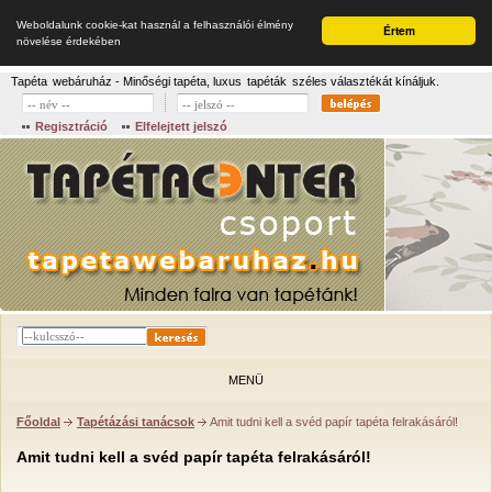
Weboldalunk cookie-kat használ a felhasználói élmény
Értem
növelése érdekében
Tapéta
webáruház - Minőségi tapéta, luxus
tapéták
széles választékát kínáljuk.
Regisztráció
Elfelejtett jelszó
MENÜ
Főoldal
Tapétázási tanácsok
Amit tudni kell a svéd papír tapéta felrakásáról!
Amit tudni kell a svéd papír tapéta felrakásáról!