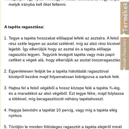
melyik irányba kell őket feltenni.
A tapéta ragasztása:
Tegye a tapéta hosszakat előlappal lefelé az asztalra. A felső
rész széle legyen az asztal szélénél, míg az alsó rész kicsivel
lejjebb. Így elkerüljük hogy az asztal és a tapéta előlapja
ragasztós legyen. Tegyünk levágott tapéta vagy más papír
cetliket a végek alá, hogy elkerüljük az asztal összeragasztását.
Egyenletesen fedjük be a tapéta hátoldalát ragasztóval
középről kezdve majd folyamatosan kidolgozva a sarkok felé.
Hajtsa fel a felső végéből a hossz közepe felé a tapéta ¾-éig,
és a maradékot az alsó végéből. Ezt tegye félre, majd folytassa
a többivel, míg beragasztózott néhány tapétahosszt.
Hagyja beivódni a tapétát 10 percig, vagy míg a tapéta elég
nyirkos.
Töröljön le minden fölösleges ragasztót a tapéta elejéről minél