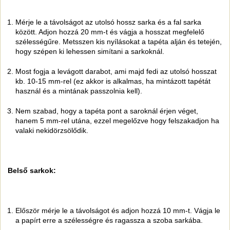
Mérje le a távolságot az utolsó hossz sarka és a fal sarka
között. Adjon hozzá 20 mm-t és vágja a hosszat megfelelő
szélességűre. Metsszen kis nyílásokat a tapéta alján és tetején,
hogy szépen ki lehessen simítani a sarkoknál.
Most fogja a levágott darabot, ami majd fedi az utolsó hosszat
kb. 10-15 mm-rel (ez akkor is alkalmas, ha mintázott tapétát
használ és a mintának passzolnia kell).
Nem szabad, hogy a tapéta pont a saroknál érjen véget,
hanem 5 mm-rel utána, ezzel megelőzve hogy felszakadjon ha
valaki nekidörzsölődik.
Belső sarkok:
Először mérje le a távolságot és adjon hozzá 10 mm-t. Vágja le
a papírt erre a szélességre és ragassza a szoba sarkába.