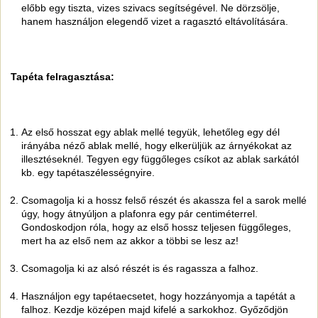
előbb egy tiszta, vizes szivacs segítségével. Ne dörzsölje,
hanem használjon elegendő vizet a ragasztó eltávolítására.
Tapéta felragasztása:
Az első hosszat egy ablak mellé tegyük, lehetőleg egy dél
irányába néző ablak mellé, hogy elkerüljük az árnyékokat az
illesztéseknél. Tegyen egy függőleges csíkot az ablak sarkától
kb. egy tapétaszélességnyire.
Csomagolja ki a hossz felső részét és akassza fel a sarok mellé
úgy, hogy átnyúljon a plafonra egy pár centiméterrel.
Gondoskodjon róla, hogy az első hossz teljesen függőleges,
mert ha az első nem az akkor a többi se lesz az!
Csomagolja ki az alsó részét is és ragassza a falhoz.
Használjon egy tapétaecsetet, hogy hozzányomja a tapétát a
falhoz. Kezdje középen majd kifelé a sarkokhoz. Győződjön