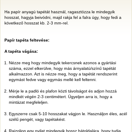
Ha papír anyagú tapétát használ, ragasztózza le mindegyik
hosszat, hagyja beivódni, majd rakja fel a falra úgy, hogy fedi a
következő hosszat kb. 2-3 mm-rel.
Papír tapéta feltevése:
A tapéta vágása:
Nézze meg hogy mindegyik tekercsnek azonos a gyártási
száma, ezzel elkerülve, hogy más árnyalatú/színű tapétát
alkalmazzon. Azt is nézze meg, hogy a tapétát rendszerint
egymást fedve vagy egymás mellé kell feltenni.
Mérje le a padló és plafon közti távolságot és adjon hozzá
mindkét végén 2-3 centimétert. Ügyeljen arra is, hogy a
mintázat megfeleljen.
Egyszerre csak 5-10 hosszakat vágjon le. Használjon éles, acél
szélű pengét, vagy tapétakést.
Rajzoljon egy nyilat mindegyik hossz hátoldalára, hogy tudja,