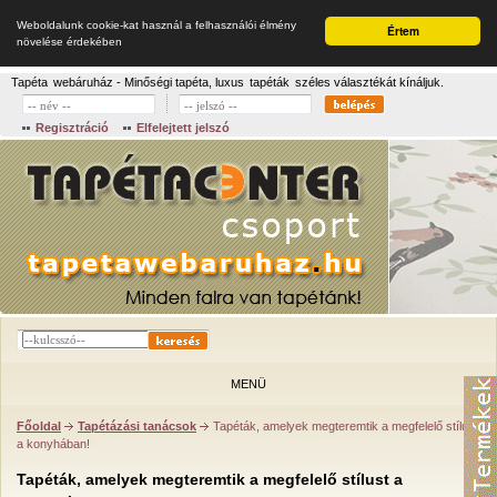
Weboldalunk cookie-kat használ a felhasználói élmény
Értem
növelése érdekében
Tapéta
webáruház - Minőségi tapéta, luxus
tapéták
széles választékát kínáljuk.
Regisztráció
Elfelejtett jelszó
MENÜ
Főoldal
Tapétázási tanácsok
Tapéták, amelyek megteremtik a megfelelő stílust
a konyhában!
Tapéták, amelyek megteremtik a megfelelő stílust a