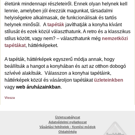
életünk mindennapi részleteiről. Ennek olyan helynek kell
lennie, amelyben jól érezzük magunkat, társadalmi
helyiségekre alkalmasak, de funkcionálisak és tartós
helynek minősűl. A
tapéták
javíthatják a konyha kívánt
stílusát és ezek közül választhatunk. A retro és a klasszikus
stílus között, vagy nem? – választhatunk még
nemzetközi
tapétákat
, háttérképeket.
A tapéták, háttérképek egyszerű módja annak, hogy
beállítsák a hangot a konyhában és azt az otthon dobogó
szívévé alakítsák. Válasszon a konyhai tapétáink,
háttérképek közül és vásároljon tapétákat
üzleteinkben
vagy
web áruházainkban
.
Vissza
Üzletszabályzat
Adatvédelmi nyilatkozat
Vásárlási feltételek - fizetési módok
Oldaltérkép