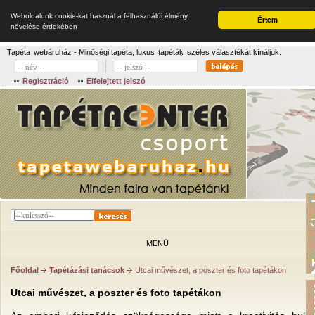
Weboldalunk cookie-kat használ a felhasználói élmény
Értem
növelése érdekében
Tapéta
webáruház - Minőségi tapéta, luxus
tapéták
széles választékát kínáljuk.
Regisztráció
Elfelejtett jelszó
MENÜ
Főoldal
Tapétázási tanácsok
Utcai művészet, a poszter és foto tapétákon
Utcai művészet, a poszter és foto tapétákon