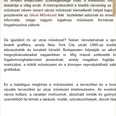
Az emberi kifejeződés szükségessége miatt a kreativitás hull
átalakítja a világ arcát. A metropoliszoktól a kisebb városokig az ut
művészet néven ismert városi művészet kiemelkedő helyet kapott.
posztereink az
Utcai Művészet
felé tisztelettel adóznak és ennek
informális, mégis nagyon izgalmas művészeti formána
forgalmazóivá váltunk.
De igazából mi az utcai művészet? Sokan rámutatnának a spr
festett graffitira, amely New York City utcáit 1960-as évek
elárasztották és korabeli követői Budapesten folytatják az alkot
megnyilvánulásaikat napjainkban is. Míg mások szélesebb k
fogalommeghatározást javasolnak, amely magában foglalj
matricákat, a kötött művészetet és a könnyen reprodukálható sab
grafikákat.
Ez a katalógus meghívta a művészeket, a tervezőket és a krea
vizuális tervezőket az utcai művészet értelmezésére. Az eredm
városi kollázs, a váratlan motívumok, absztrakt minták és gyönyö
szemlélődő fal témák a lakások, irodák, szórakozóhelyek, discok fala