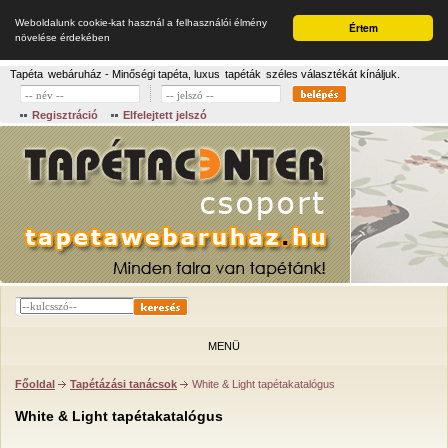
Weboldalunk cookie-kat használ a felhasználói élmény
Értem
növelése érdekében
Tapéta
webáruház - Minőségi tapéta, luxus
tapéták
széles választékát kínáljuk.
Regisztráció
Elfelejtett jelszó
MENÜ
Főoldal
Tapétázási tanácsok
White & Light tapétakatalógus
White & Light tapétakatalógus