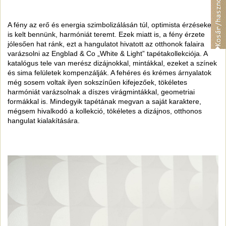
A fény az erő és energia szimbolizálásán túl, optimista érzéseket
is kelt bennünk, harmóniát teremt. Ezek miatt is, a fény érzete
jólesően hat ránk, ezt a hangulatot hivatott az otthonok falaira
varázsolni az Engblad & Co „White & Light” tapétakollekciója. A
katalógus tele van merész dizájnokkal, mintákkal, ezeket a színek
és sima felületek kompenzálják. A fehéres és krémes árnyalatok
még sosem voltak ilyen sokszínűen kifejezőek, tökéletes
harmóniát varázsolnak a díszes virágmintákkal, geometriai
formákkal is. Mindegyik tapétának megvan a saját karaktere,
mégsem hivalkodó a kollekció, tökéletes a dizájnos, otthonos
hangulat kialakítására.