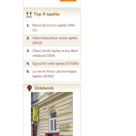
Top 5 tapéta
1.
Barna (bronzos) tapéta (566-
01)
2.
Olasz klasszikus arany tapéta
(9533)
3.
Olasz bordó tapéta arany liliom
mintával (3304)
4.
Egyszínű sötét tapéta (573305)
5.
La vie en Rose Lila kisvirágos
tapéta (46385)
Üzleteink