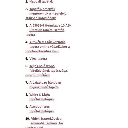
1.
Nappali tapéták
2.
Tapéták, amelyek
megteremtik a megfelelő
stílust a konyhában!
3.
A 33083-6 Hermitage 10 AS-
Creation tapéta, szatén
tapéta
4.
A tökéletes tájékoztatás
tapéta online vásárláskor a
tapetawebaruhaz.hu-n
5.
Vlies tapéta
6.
Teljes hálószoba
falfelületének tapétázása,
design tapétával
7.
A váltakozó irányban
ragasztandó tapéta
8.
White & Light
tapétakatalógus
9.
Atmospheres
tapétakatalógus
10.
Vidéki háttérképek a
romantikusoknak, ha
tapétáznak!