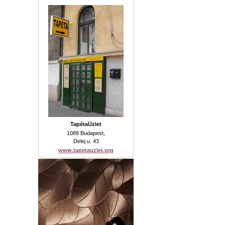
TapétaÜzlet
1089 Budapest,
Delej u. 43
www.tapetauzlet.org