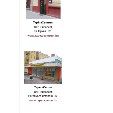
TapétaCentrum
1081 Budapest,
Szilágyi u. 1/a.
www.tapetacentrum.hu
TapétaCenter
1047 Budapest,
Perényi Zsigmond u. 47.
www.tapetacenter.hu