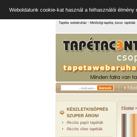
Weboldalunk cookie-kat használ a felhasználói élmény
Tapéta
webáruház - Minőségi tapéta, luxus
tapéták
Főoldal
KÉSZLETKISÖPRÉS
SZUPER ÁRON!
Akciós papír tapéták
Akciós vlies tapéták