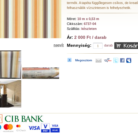
termék. A tapéta függőlegesen csíkos, de kreat
felhasználók vízszintesen is felhelyezhetik.
Méret:
10 m x 0,53 m
Cikkszám:
6737-04
Szállítás:
készleten
Ár:
2 000 Ft / darab
Mennyiség:
nagyít
darab
Megosztom