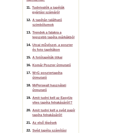
11.
Tudnivalók a tapéták
gyártási számáról
12.
A tapétán található
szimbólumok
13.
Trendek a falakra a
legszebb tapéta márkákból
14.
Utcai művészet, a poszter
és foto tapétákon
15.
A fotótapéták titkai
16.
Komár Poszter útmutató
17.
W+G posztertapéta
útmutató
18.
MrPerswall használati
útmutató
19.
Amit tudni kell az EasyUp
vlies tapéta felrakásáról!?
20.
Amit tudni kell a svéd papír
tapéta felrakásáról!
21.
Az első lépések
22.
Svéd tapéta számítási