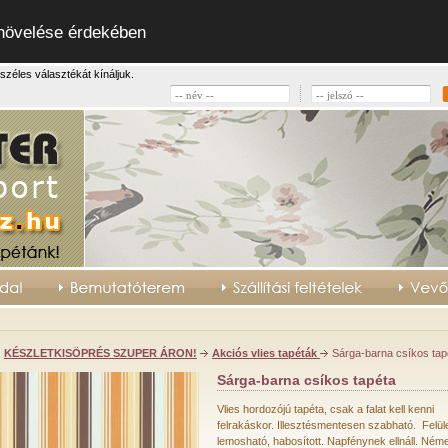
 növelése érdekében
széles választékát kínáljuk.
KÉSZLETKISÖPRÉS SZUPER ÁRON!
Akciós vlies tapéták
Sárga-barna csíkos tap
Sárga-barna csíkos tapéta
Vlies hordozójú tapéta, csak a falat kell kenni
felrakáskor. Illesztésmentesen szabható. Felül
lemosható, habosított. Napfénynek ellnáll. Ném