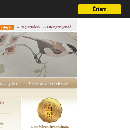
Értem
Regisztráció
Elfelejtett jelszó
éta
ete
A tapétázás élvonalában.
et