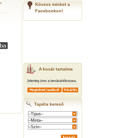
ív
Kövess minket a
Facebookon!
A kosár tartalma
Jelenleg üres a bevásárlókosara.
Tapéta kereső