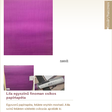
nagyít
Lila egyszínű finoman csíkos
papírtapéta
Egyszerű papírtapéta, felülete enyhén mosható. A lila
színű felületen sötétebb csíkozás ajzolódik ki.