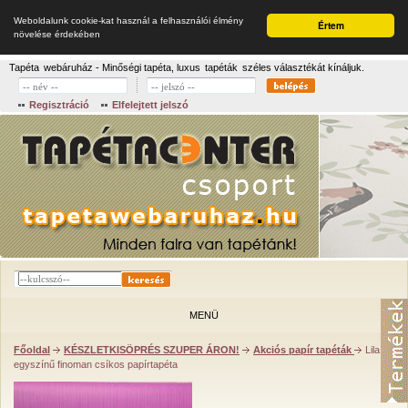
Weboldalunk cookie-kat használ a felhasználói élmény
Értem
növelése érdekében
Tapéta
webáruház - Minőségi tapéta, luxus
tapéták
széles választékát kínáljuk.
Regisztráció
Elfelejtett jelszó
MENÜ
Főoldal
KÉSZLETKISÖPRÉS SZUPER ÁRON!
Akciós papír tapéták
Lila
egyszínű finoman csíkos papírtapéta