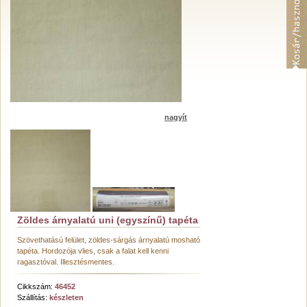
nagyít
Zöldes árnyalatú uni (egyszínű) tapéta
Szövethatású felület, zöldes-sárgás árnyalatú mosható
tapéta. Hordozója vlies, csak a falat kell kenni
ragasztóval. Illesztésmentes.
Cikkszám:
46452
Szállítás:
készleten