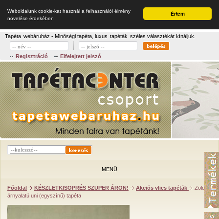
Weboldalunk cookie-kat használ a felhasználói élmény
Értem
növelése érdekében
Tapéta
webáruház - Minőségi tapéta, luxus
tapéták
széles választékát kínáljuk.
Regisztráció
Elfelejtett jelszó
MENÜ
Főoldal
KÉSZLETKISÖPRÉS SZUPER ÁRON!
Akciós vlies tapéták
Zöldes
árnyalatú uni (egyszínű) tapéta