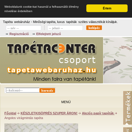
Weboldalunk cookie-kat használ a felhasználói élmény
Értem
növelése érdekében
Tapéta
webáruház - Minőségi tapéta, luxus
tapéták
széles választékát kínáljuk.
Regisztráció
Elfelejtett jelszó
MENÜ
Főoldal
KÉSZLETKISÖPRÉS SZUPER ÁRON!
Akciós papír tapéták
Angolos virágmintás tapéta