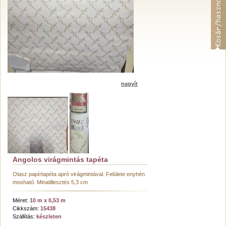
nagyít
Angolos virágmintás tapéta
Olasz papírtapéta apró virágmintával. Felülete enyhén
mosható. Minatillesztés 5,3 cm
Méret:
10 m x 0,53 m
Cikkszám:
15438
Szállítás:
készleten