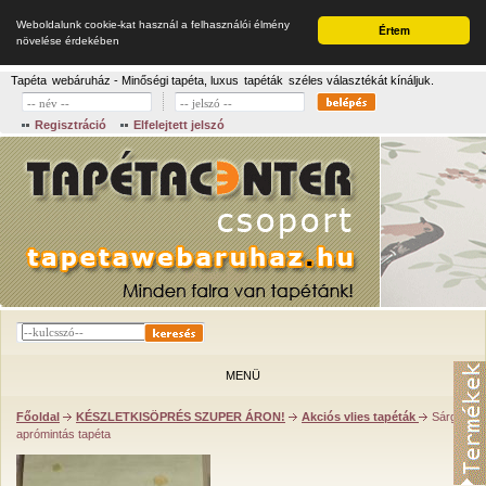
Weboldalunk cookie-kat használ a felhasználói élmény
Értem
növelése érdekében
Tapéta
webáruház - Minőségi tapéta, luxus
tapéták
széles választékát kínáljuk.
Regisztráció
Elfelejtett jelszó
MENÜ
Főoldal
KÉSZLETKISÖPRÉS SZUPER ÁRON!
Akciós vlies tapéták
Sárga
aprómintás tapéta