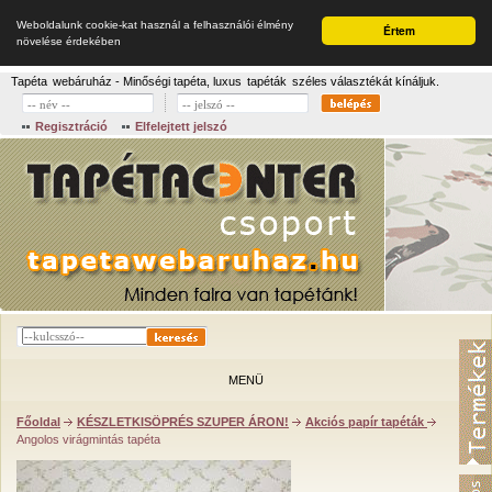
Weboldalunk cookie-kat használ a felhasználói élmény
Értem
növelése érdekében
Tapéta
webáruház - Minőségi tapéta, luxus
tapéták
széles választékát kínáljuk.
Regisztráció
Elfelejtett jelszó
MENÜ
Főoldal
KÉSZLETKISÖPRÉS SZUPER ÁRON!
Akciós papír tapéták
Angolos virágmintás tapéta