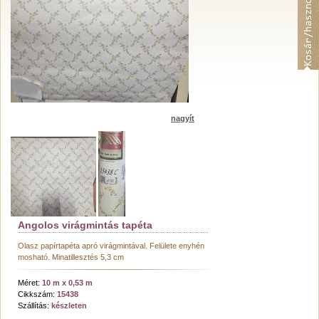
nagyít
Angolos virágmintás tapéta
Olasz papírtapéta apró virágmintával. Felülete enyhén
mosható. Minatillesztés 5,3 cm
Méret:
10 m x 0,53 m
Cikkszám:
15438
Szállítás:
készleten