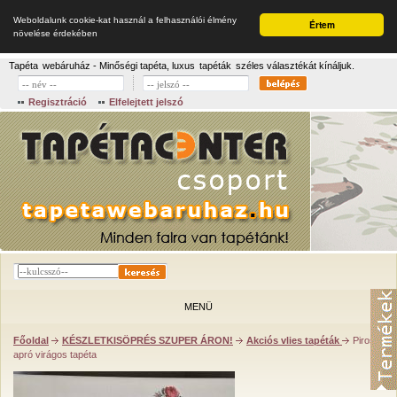
Weboldalunk cookie-kat használ a felhasználói élmény
Értem
növelése érdekében
Tapéta
webáruház - Minőségi tapéta, luxus
tapéták
széles választékát kínáljuk.
Regisztráció
Elfelejtett jelszó
MENÜ
Főoldal
KÉSZLETKISÖPRÉS SZUPER ÁRON!
Akciós vlies tapéták
Piros
apró virágos tapéta