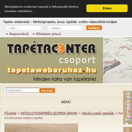
Weboldalunk cookie-kat használ a felhasználói élmény
Értem
növelése érdekében
Tapéta
webáruház - Minőségi tapéta, luxus
tapéták
széles választékát kínáljuk.
Regisztráció
Elfelejtett jelszó
MENÜ
Főoldal
KÉSZLETKISÖPRÉS SZUPER ÁRON!
Akciós papír tapéták
Barna
természetes hatású tapéta