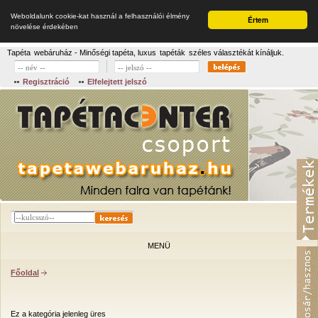
Weboldalunk cookie-kat használ a felhasználói élmény
Értem
növelése érdekében
Tapéta
webáruház - Minőségi tapéta, luxus
tapéták
széles választékát kínáljuk.
Regisztráció
Elfelejtett jelszó
MENÜ
Főoldal
Ez a kategória jelenleg üres