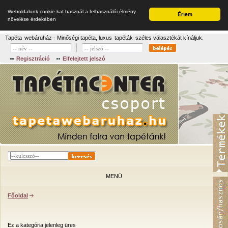
Weboldalunk cookie-kat használ a felhasználói élmény
Értem
növelése érdekében
Tapéta
webáruház - Minőségi tapéta, luxus
tapéták
széles választékát kínáljuk.
Regisztráció
Elfelejtett jelszó
MENÜ
Főoldal
Ez a kategória jelenleg üres