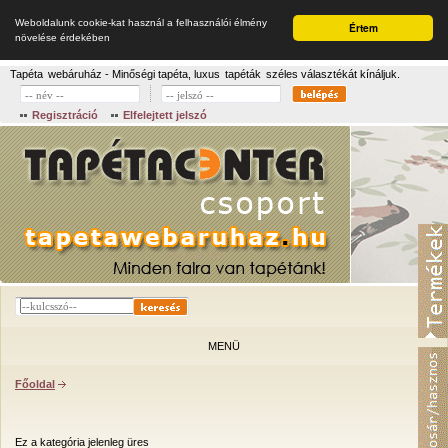
Weboldalunk cookie-kat használ a felhasználói élmény
Értem
növelése érdekében
Tapéta
webáruház - Minőségi tapéta, luxus
tapéták
széles választékát kínáljuk.
Regisztráció
Elfelejtett jelszó
MENÜ
Főoldal
Ez a kategória jelenleg üres