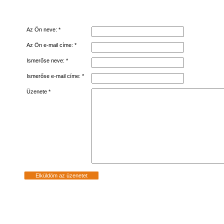
Az Ön neve: *
Az Ön e-mail címe: *
Ismerőse neve: *
Ismerőse e-mail címe: *
Üzenete *