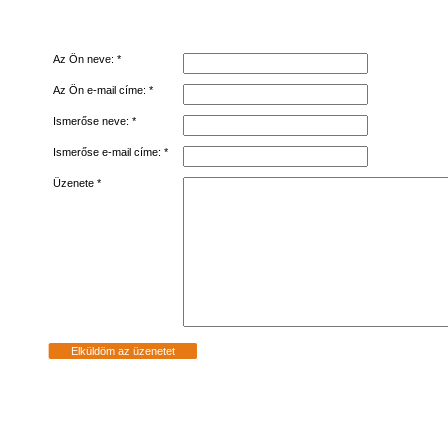
Az Ön neve: *
Az Ön e-mail címe: *
Ismerőse neve: *
Ismerőse e-mail címe: *
Üzenete *