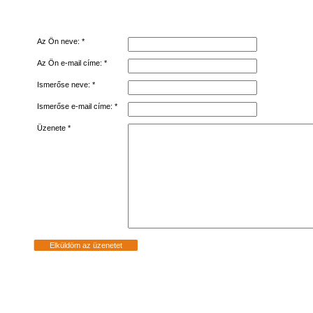
Az Ön neve: *
Az Ön e-mail címe: *
Ismerőse neve: *
Ismerőse e-mail címe: *
Üzenete *